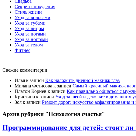
Свадьба
Секреты похудения
Стиль жизни
Уход за волосами
Уход за губами
Уход за лицом
Уход за ногами
Уход за ногтями
Уход за телом
Фитнес
Свежие комментарии
Илья
к записи
Как наложить дневной макияж глаз
Милана Фетисова
к записи
Самый красивый макияж карих
Платон Корнев
к записи
Как правильно общаться с мужчи
Кристина
к записи
Уход за шеей и декольте в домашних у
Зоя
к записи
Ремонт дорог: искусство асфальтирования и
Архив рубрики "Психология счастья"
Программирование для детей: стоит ли