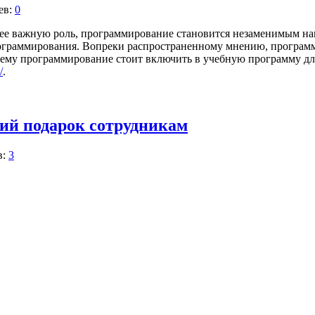
ев:
0
ее важную роль, программирование становится незаменимым нав
ограммирования. Вопреки распространенному мнению, программи
чему программирование стоит включить в учебную программу для
/
.
ий подарок сотрудникам
в:
3