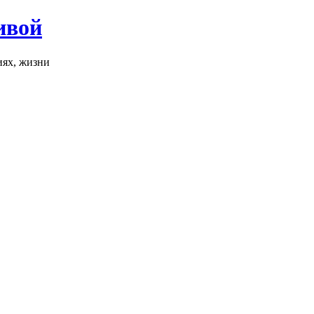
ивой
иях, жизни