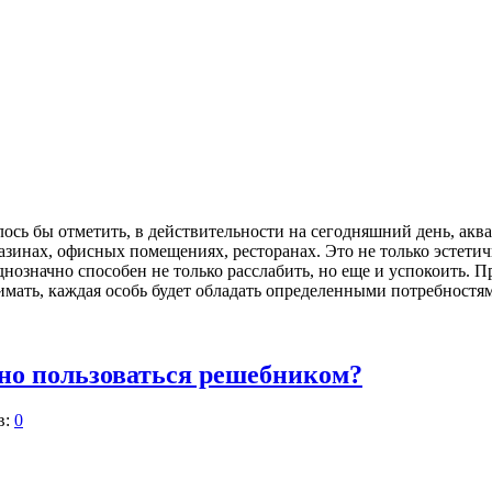
ось бы отметить, в действительности на сегодняшний день, аква
азинах, офисных помещениях, ресторанах. Это не только эстетич
означно способен не только расслабить, но еще и успокоить. П
имать, каждая особь будет обладать определенными потребностям
но пользоваться решебником?
в:
0