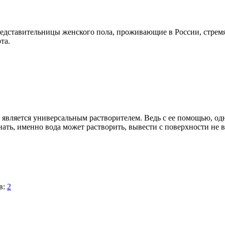
редставительницы женского пола, проживающие в России, стремя
та.
а является универсальным растворителем. Ведь с ее помощью, од
нать, именно вода может растворить, вывести с поверхности не в
в:
2