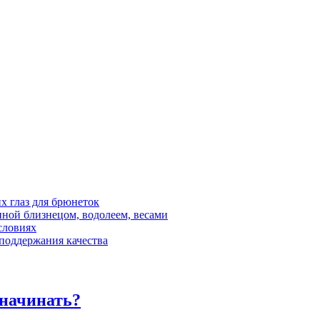
 глаз для брюнеток
ной близнецом, водолеем, весами
словиях
 поддержания качества
 начинать?