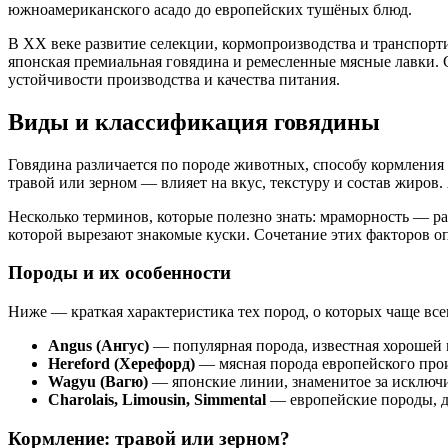
южноамериканского асадо до европейских тушёных блюд.
В XX веке развитие селекции, кормопроизводства и транспорт
японская премиальная говядина и ремесленные мясные лавки. 
устойчивости производства и качества питания.
Виды и классификация говядины
Говядина различается по породе животных, способу кормления
травой или зерном — влияет на вкус, текстуру и состав жиров
Несколько терминов, которые полезно знать: мраморность — р
которой вырезают знакомые куски. Сочетание этих факторов оп
Породы и их особенности
Ниже — краткая характеристика тех пород, о которых чаще всег
Angus (Ангус)
— популярная порода, известная хорошей 
Hereford (Херефорд)
— мясная порода европейского прои
Wagyu (Вагю)
— японские линии, знаменитое за исключи
Charolais, Limousin, Simmental
— европейские породы, да
Кормление: травой или зерном?