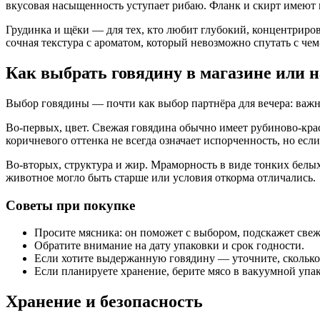
вкусовая насыщенность уступает рибаю. Фланк и скирт имеют 
Грудинка и щёки — для тех, кто любит глубокий, концентриров
сочная текстура с ароматом, который невозможно спутать с чем
Как выбрать говядину в магазине или 
Выбор говядины — почти как выбор партнёра для вечера: важно
Во‑первых, цвет. Свежая говядина обычно имеет рубиново‑крас
коричневого оттенка не всегда означает испорченность, но есл
Во‑вторых, структура и жир. Мраморность в виде тонких бел
животное могло быть старше или условия откорма отличались.
Советы при покупке
Просите мясника: он поможет с выбором, подскажет свеж
Обратите внимание на дату упаковки и срок годности.
Если хотите выдержанную говядину — уточните, сколько
Если планируете хранение, берите мясо в вакуумной упак
Хранение и безопасность