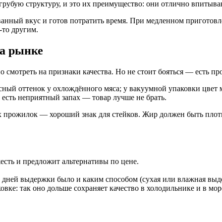
грубую структуру, и это их преимущество: они отлично впитыв
анный вкус и готов потратить время. При медленном приготовле
‑то другим.
на рынке
 смотреть на признаки качества. Но не стоит бояться — есть пр
ный оттенок у охлождённого мяса; у вакуумной упаковки цвет м
и есть неприятный запах — товар лучше не брать.
ых прожилок — хороший знак для стейков. Жир должен быть пл
есть и предложит альтернативы по цене.
 дней выдержки было и каким способом (сухая или влажная выд
овке: так оно дольше сохраняет качество в холодильнике и в мо