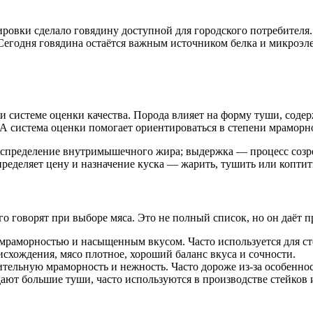
ировки сделало говядину доступной для городского потребителя
Сегодня говядина остаётся важным источником белка и микроэл
 и системе оценки качества. Порода влияет на форму туши, сод
. А система оценки помогает ориентироваться в степени мраморн
аспределение внутримышечного жира; выдержка — процесс созрев
ределяет цену и назначение куска — жарить, тушить или коптит
о говорят при выборе мяса. Это не полный список, но он даёт п
мраморностью и насыщенным вкусом. Часто используется для ст
схождения, мясо плотное, хороший баланс вкуса и сочности.
тельную мраморность и нежность. Часто дороже из‑за особеннос
ют большие туши, часто используются в производстве стейков 