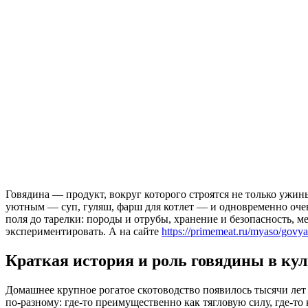
Говядина — продукт, вокруг которого строятся не только ужин
уютным — суп, гуляш, фарш для котлет — и одновременно очен
поля до тарелки: породы и отрубы, хранение и безопасность, м
экспериментировать. А на сайте
https://primemeat.ru/myaso/govya
Краткая история и роль говядины в ку
Домашнее крупное рогатое скотоводство появилось тысячи лет 
по-разному: где-то преимущественно как тягловую силу, где-т