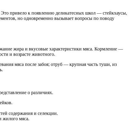
. Это привело к появлению деликатесных школ — стейкхаусы,
ементов, но одновременно вызывает вопросы по поводу
ержание жира и вкусовые характеристики мяса. Кормление —
ости и возрасте животного.
ания мяса после забоя; отруб — крупная часть туши, из
ь.
редставление о различиях.
ейков.
тей содержания и селекции.
и жилого мяса.