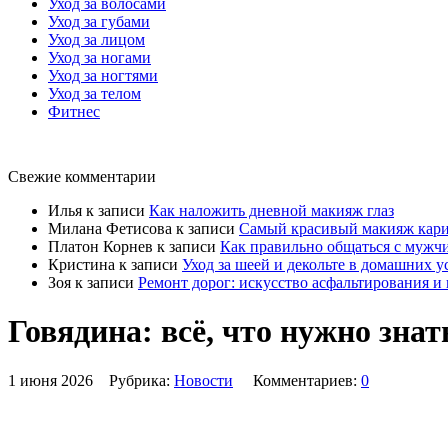
Уход за волосами
Уход за губами
Уход за лицом
Уход за ногами
Уход за ногтями
Уход за телом
Фитнес
Свежие комментарии
Илья
к записи
Как наложить дневной макияж глаз
Милана Фетисова
к записи
Самый красивый макияж карих
Платон Корнев
к записи
Как правильно общаться с мужчи
Кристина
к записи
Уход за шеей и декольте в домашних у
Зоя
к записи
Ремонт дорог: искусство асфальтирования и
Говядина: всё, что нужно зна
1 июня 2026 Рубрика:
Новости
Комментариев:
0