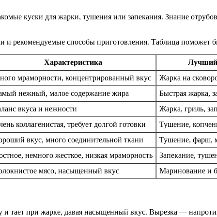
акомые куски для жарки, тушения или запекания. Знание отрубо
и и рекомендуемые способы приготовления. Таблица поможет быс
Характеристика
Лучший 
ного мраморности, концентрированный вкус
Жарка на сковоро
амый нежный, малое содержание жира
Быстрая жарка, з
аланс вкуса и нежности
Жарка, гриль, за
чень коллагенистая, требует долгой готовки
Тушение, копчен
ороший вкус, много соединительной ткани
Тушение, фарш, 
остное, немного жесткое, низкая мраморность
Запекание, туше
олокнистое мясо, насыщенный вкус
Маринование и б
 и тает при жарке, давая насыщенный вкус. Вырезка — напроти