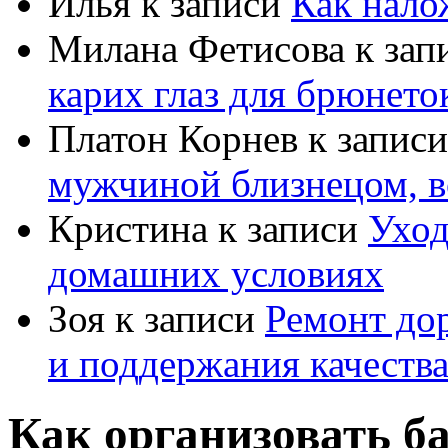
Илья
к записи
Как нало
Милана Фетисова
к зап
карих глаз для брюнето
Платон Корнев
к запис
мужчиной близнецом, в
Кристина
к записи
Уход
домашних условиях
Зоя
к записи
Ремонт дор
и поддержания качеств
Как организовать ба