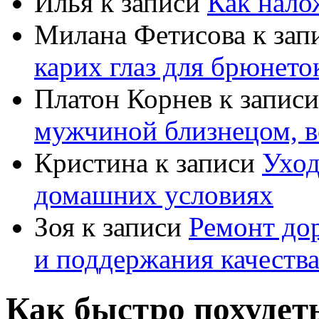
Илья
к записи
Как нало
Милана Фетисова
к зап
карих глаз для брюнето
Платон Корнев
к запис
мужчиной близнецом, в
Кристина
к записи
Уход
домашних условиях
Зоя
к записи
Ремонт дор
и поддержания качеств
Как быстро похудет