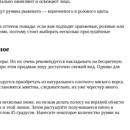
тально оживляют и освежают лицо.
ут румяна рыжевато — коричневого и розового цвета.
а оттенок помады: если вам подходят оранжевые, розовые или
кими, поэтому стоит выбирать несколько приглушённые
ное
поры. Но их очень рекомендуется накладывать на бесцветную
при этом придавая лицу достаточно свежий вид. Однако для
ндуется приобретать из натурального плотного мягкого ворса.
тановятся заметны, следовательно, их уже чересчур много.
несколько ниже, но нельзя делать полосу на верхней области
 и этой линии. Затем растушуйте получившееся пятно в
лом 45 градусов. Нанесите некоторое количество румян на