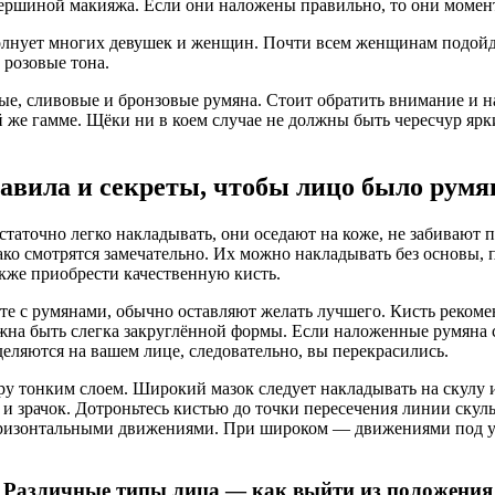
ершиной макияжа. Если они наложены правильно, то они момен
волнует многих девушек и женщин. Почти всем женщинам подойд
 розовые тона.
ые, сливовые и бронзовые румяна. Стоит обратить внимание и н
ой же гамме. Щёки ни в коем случае не должны быть чересчур яр
авила и секреты, чтобы лицо было румя
таточно легко накладывать, они оседают на коже, не забивают 
ко смотрятся замечательно. Их можно накладывать без основы, 
акже приобрести качественную кисть.
сте с румянами, обычно оставляют желать лучшего. Кисть рекоме
лжна быть слегка закруглённой формы. Если наложенные румяна с
еляются на вашем лице, следовательно, вы перекрасились.
у тонким слоем. Широкий мазок следует накладывать на скулу и 
зрачок. Дотроньтесь кистью до точки пересечения линии скулы
горизонтальными движениями. При широком — движениями под уг
Различные типы лица — как выйти из положения