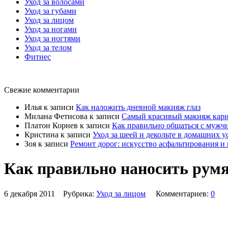
Уход за волосами
Уход за губами
Уход за лицом
Уход за ногами
Уход за ногтями
Уход за телом
Фитнес
Свежие комментарии
Илья
к записи
Как наложить дневной макияж глаз
Милана Фетисова
к записи
Самый красивый макияж карих
Платон Корнев
к записи
Как правильно общаться с мужчи
Кристина
к записи
Уход за шеей и декольте в домашних у
Зоя
к записи
Ремонт дорог: искусство асфальтирования и
Как правильно наносить румя
6 декабря 2011 Рубрика:
Уход за лицом
Комментариев:
0