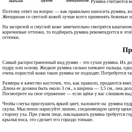
Румяна считаются в
Поэтому ответ на вопрос — как правильно наносить румяна, 
Женщинам со светлой кожей лучше всего применять бежевые и
На загорелой и смуглой коже замечательно смотрятся каштанов
коричневые оттенки, то подбирать румяна рекомендуется в эт
оттенки.
Пр
Самый распространенный вид румян – это сухие румяна. Их дос
пудру или основу. Жидкие румяна сильно пачкают пальцы, одна
очень пористой кожи такие румяна не подходят. Потребуется т
Размеры и качество кисточек, что, как правило, продаются вме
Длина ее должна быть около 3 см., а ширина — 3,5 см., она до
Посмотрите на свое отражение — если щёки у вас слишком выд
Чтобы слегка приглушить яркий цвет, наложите на румяна пудр
скулы. Мысленно нарисуйте линию, соединяющую центр щеки и 
сторону уха. При узком лице, накладывать румяна требуется 
крылья носа, это сделает его гораздо тоньше.