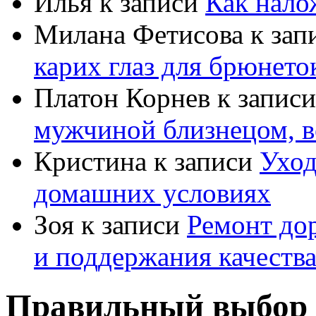
Илья
к записи
Как нало
Милана Фетисова
к зап
карих глаз для брюнето
Платон Корнев
к запис
мужчиной близнецом, в
Кристина
к записи
Уход
домашних условиях
Зоя
к записи
Ремонт дор
и поддержания качеств
Правильный выбор с